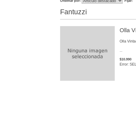
Ordenar por:
Fijar:
Fantuzzi
Olla 
Olla Vin
...
$10.990
Error: SE
VER