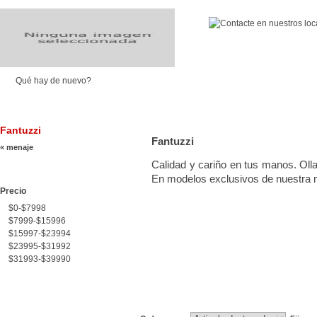
Qué hay de nuevo?
CHOCOLATERÍA
REPOSTERÍA
COCINA
ELÉCTRICOS
MENAJE
RO
Fantuzzi
Fantuzzi
« menaje
Calidad y cariño en tus manos. Olla
En modelos exclusivos de nuestra 
Precio
$0-$7998
$7999-$15996
$15997-$23994
$23995-$31992
$31993-$39990