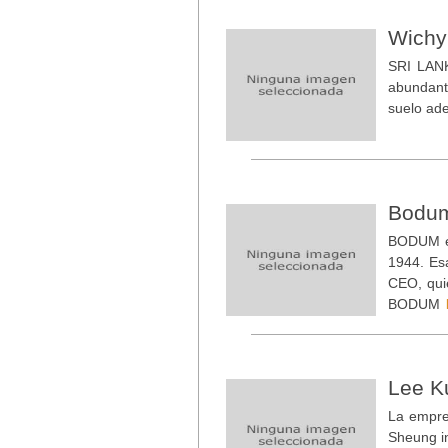
Wichy
SRI LANK
abundante
suelo ade
Bodu
BODUM em
1944. Esa
CEO, qui
BODUM
Lee K
La empre
Sheung i