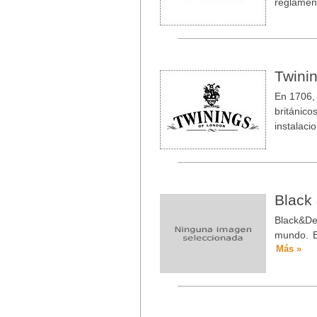
reglament
Twini
En 1706, 
británic
instalaci
Black
Black&De
mundo. E
Más »