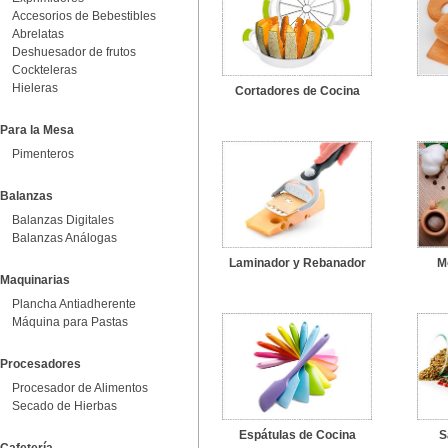
Accesorios de Bebestibles
Abrelatas
Deshuesador de frutos
Cockteleras
Hieleras
Cortadores de Cocina
Para la Mesa
Pimenteros
Balanzas
Balanzas Digitales
Balanzas Análogas
Laminador y Rebanador
M
Maquinarias
Plancha Antiadherente
Máquina para Pastas
Procesadores
Procesador de Alimentos
Secado de Hierbas
Espátulas de Cocina
S