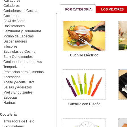
Ralladores
Coladores
POR CATEGORIA
LOS MEJORES
Cortadores de Cocina
Cucharas
Bowl de Acero
Dosificadores
Laminador y Rebanador
Molino de Especias
Dispensadores
Infusores
Espátulas de Cocina
Cuchillo Eléctrico
Sal y Condimentos
Contenedor de aderezos
Temporizador
Protección para Alimentos
Accesorios
Aceite y Aceite Oliva
Salsas y Aderezos
Miel y Endulzantes
Especias
Harinas
Cuchillo con Diseño
Coctelería
Trituradora de Hielo
Exprimidores