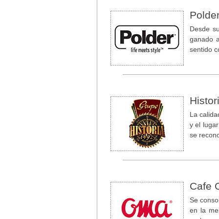
Polde
Desde su
ganado a
sentido c
Histor
La calida
y el luga
se recon
Cafe
Se conso
en la me