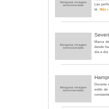
Las perfo
té.
Más »
Sever
Marca de
desde hac
día a día
Hampt
Durante 
estilo d
constante