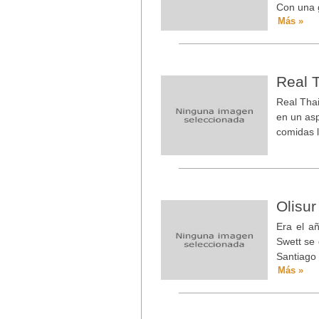
Con una 
Más »
Real 
Real Thai
en un asp
comidas l
Olisur
Era el a
Swett se
Santiago
Más »