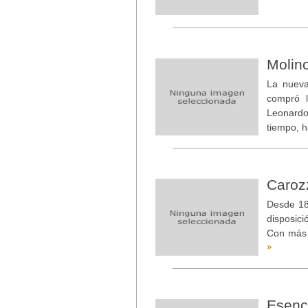
Molin
La nueva
compró l
Leonardo
tiempo, 
Caroz
Desde 18
disposic
Con más 
»
Esenc