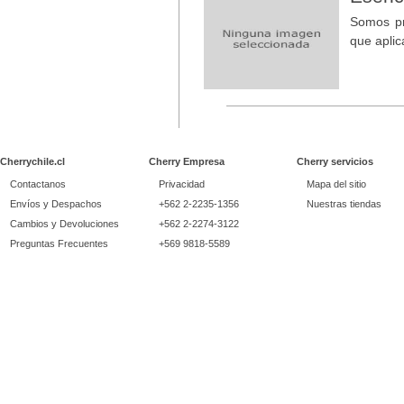
Somos pr
que apli
Cherrychile.cl
Cherry Empresa
Cherry servicios
Contactanos
Privacidad
Mapa del sitio
Envíos y Despachos
+562 2-2235-1356
Nuestras tiendas
Cambios y Devoluciones
+562 2-2274-3122
Preguntas Frecuentes
+569 9818-5589