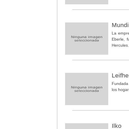
Mundi
La empre
Eberle, 
Hercules
Leifhe
Fundada e
los hoga
Ilko