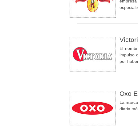
empresa 
especial
Victor
El nombr
impulso 
por haber
Oxo 
La marca
diaria má