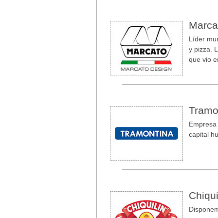
Marca
Líder mun
y pizza. 
que vio e
Tramo
Empresa b
capital 
Chiqui
Dispone