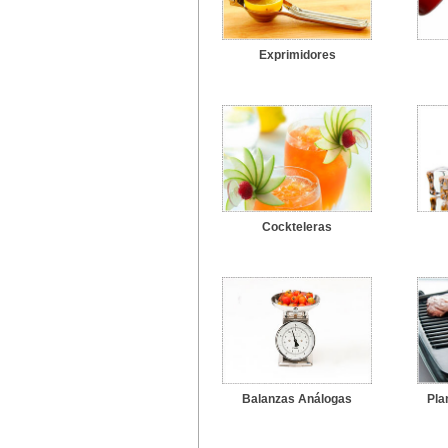
Exprimidores
Cockteleras
Balanzas Análogas
Pla