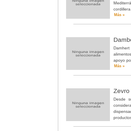
Mediterr
cordiller
Más »
Damber
Damhert 
alimentos
apoyo po
Más »
Zevro
Desde s
consider
dispensa
producto