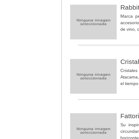
Rabbi
Marca pe
accesori
de vino, 
Crista
Cristales
Atacama, 
el tiempo
Fatto
Su inspi
circundan
horizont