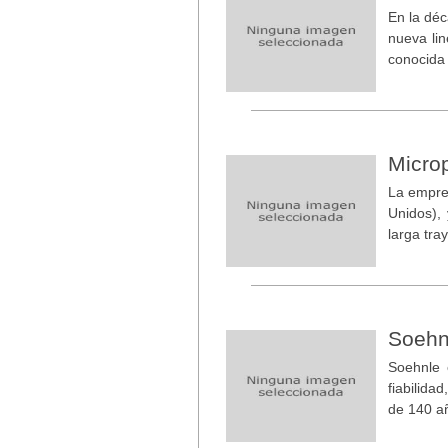
En la dé
nueva li
conocida
Micro
La empre
Unidos),
larga tra
Soehn
Soehnle 
fiabilida
de 140 a