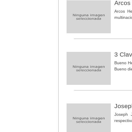
Arcos
Arcos He
multinaci
3 Cla
Bueno He
Bueno die
Josep
Joseph 
respectiv