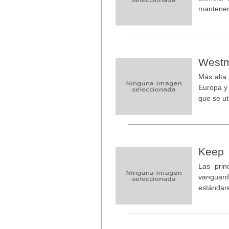
mantener 
West
Más alta 
Europa y 
que se ut
Keep
Las prin
vanguar
estándare