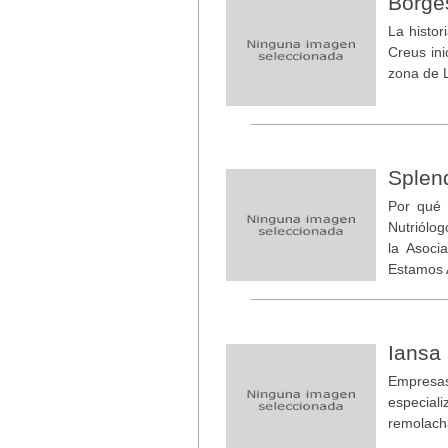
Borge
La histor
Creus in
zona de L
Splen
Por qué
Nutriólo
la Asoci
Estamos 
Iansa
Empresas
especial
remolach