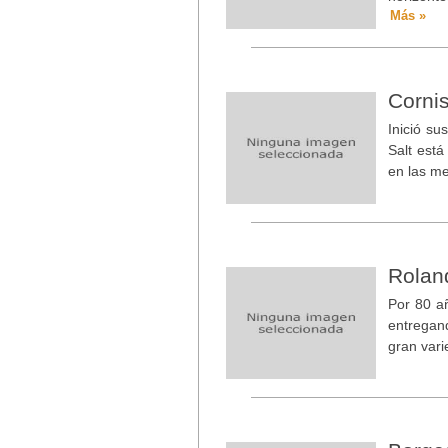
Más »
Corni
Inició su
Salt está
en las m
Rolan
Por 80 a
entregand
gran vari