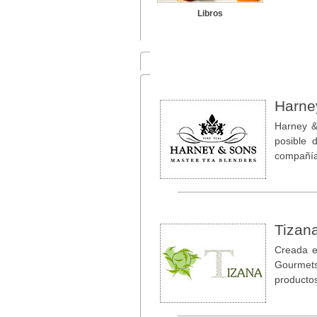
Libros
Harne
Harney &
posible 
compañí
Tizan
Creada e
Gourmets
producto