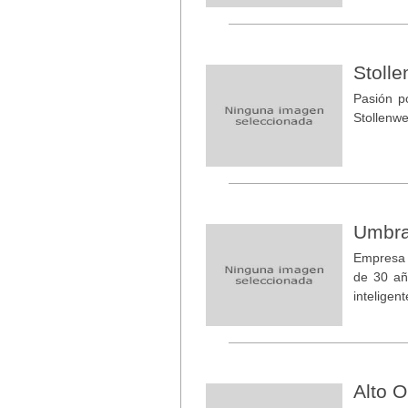
Stoll
Pasión p
Stollenwe
Umbr
Empresa 
de 30 añ
inteligen
Alto O