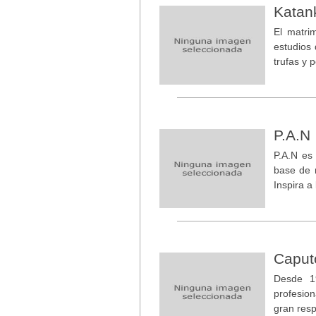
Katan
El matri
estudios 
trufas y 
P.A.N
P.A.N es
base de m
Inspira a
Caput
Desde 1
profesion
gran resp