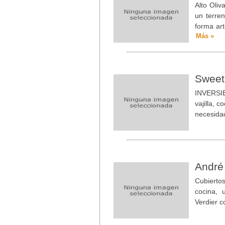
Alto Oli
un terre
forma ar
Más »
Sweet
INVERSIE
vajilla, 
necesidad
André
Cubierto
cocina, 
Verdier c