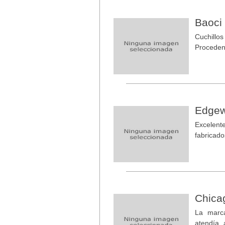
Baoci
Cuchillo
Proceden
Edgew
Excelent
fabricado
Chica
La marca
atendía 