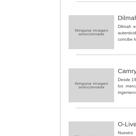
Dilma
Dilmah e
autentici
concibe l
Camr
Desde 19
los merc
ingeniero
O-Liv
Nuestro 