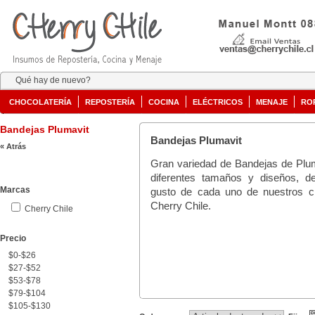
Qué hay de nuevo?
CHOCOLATERÍA
REPOSTERÍA
COCINA
ELÉCTRICOS
MENAJE
RO
Bandejas Plumavit
Bandejas Plumavit
« Atrás
Gran variedad de Bandejas de Pluma
diferentes tamaños y diseños, d
Marcas
gusto de cada uno de nuestros cl
Cherry Chile.
Cherry Chile
Precio
$0-$26
$27-$52
$53-$78
$79-$104
$105-$130