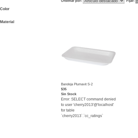
Ordenar por:
Fijar:
Color
Material
Bandeja Plumavit S-2
$35
VER
Sin Stock
Error: SELECT command denied
to user 'cherry2013'@'localhost'
for table
`cherry2013`.`cc_ratings`