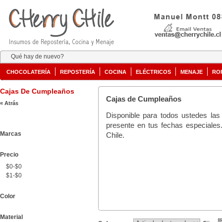
Qué hay de nuevo?
CHOCOLATERÍA
REPOSTERÍA
COCINA
ELÉCTRICOS
MENAJE
RO
Cajas De Cumpleaños
Cajas de Cumpleaños
« Atrás
Disponible para todos ustedes la
presente en tus fechas especiales.
Marcas
Chile.
Precio
$0-$0
$1-$0
Color
Material