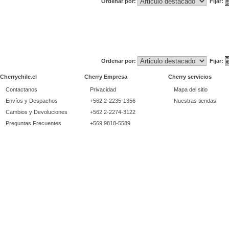
Ordenar por:
Fijar:
Ordenar por:
Fijar:
Cherrychile.cl
Cherry Empresa
Cherry servicios
Contactanos
Privacidad
Mapa del sitio
Envíos y Despachos
+562 2-2235-1356
Nuestras tiendas
Cambios y Devoluciones
+562 2-2274-3122
Preguntas Frecuentes
+569 9818-5589