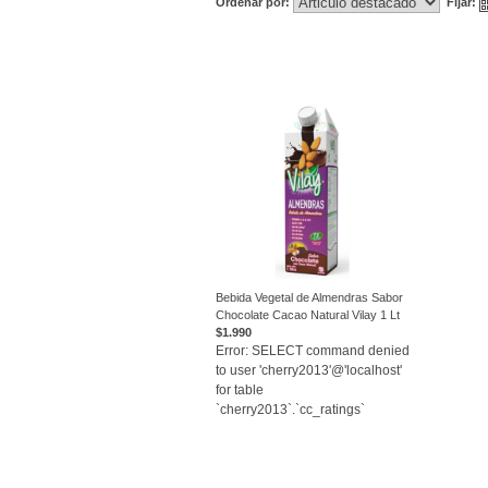
Ordenar por:
Fijar:
Bebida Vegetal de Almendras Sabor
Chocolate Cacao Natural Vilay 1 Lt
VER
$1.990
Error: SELECT command denied
to user 'cherry2013'@'localhost'
for table
`cherry2013`.`cc_ratings`