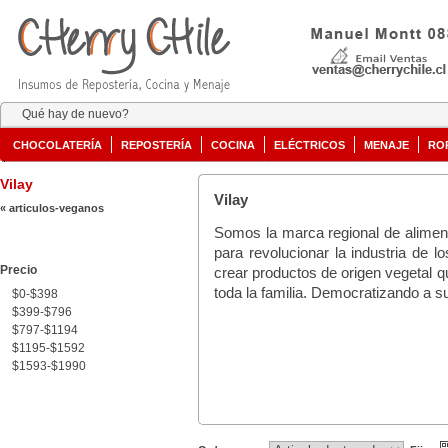
Qué hay de nuevo?
CHOCOLATERÍA
REPOSTERÍA
COCINA
ELÉCTRICOS
MENAJE
RO
Vilay
Vilay
« articulos-veganos
Somos la marca regional de aliment
para revolucionar la industria de l
Precio
crear productos de origen vegetal q
toda la familia. Democratizando a 
$0-$398
$399-$796
$797-$1194
$1195-$1592
$1593-$1990