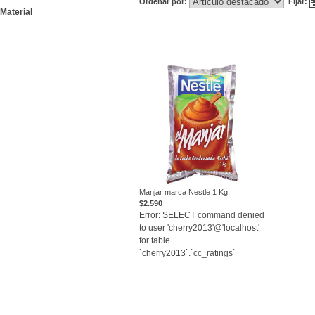
Ordenar por:
Fijar:
Material
Manjar marca Nestle 1 Kg.
$2.590
VER
Error: SELECT command denied
to user 'cherry2013'@'localhost'
for table
`cherry2013`.`cc_ratings`