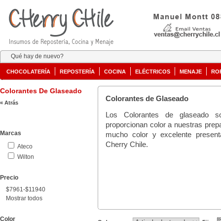
Qué hay de nuevo?
CHOCOLATERÍA
REPOSTERÍA
COCINA
ELÉCTRICOS
MENAJE
RO
Colorantes De Glaseado
Colorantes de Glaseado
« Atrás
Los Colorantes de glaseado s
proporcionan color a nuestras prep
Marcas
mucho color y excelente present
Cherry Chile.
Ateco
Wilton
Precio
$7961-$11940
Mostrar todos
Color