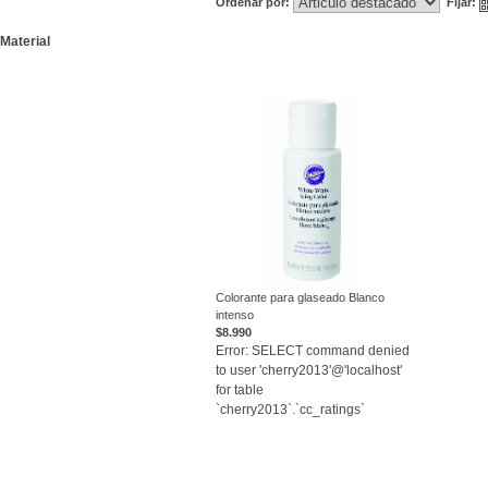
Ordenar por:
Fijar:
Material
Colorante para glaseado Blanco
intenso
VER
$8.990
Error: SELECT command denied
to user 'cherry2013'@'localhost'
for table
`cherry2013`.`cc_ratings`