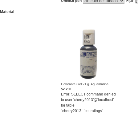
Ordenar por:
Fijar:
Material
Colorante Gel 21 g. Aguamarina
$2.790
VER
Error: SELECT command denied
to user 'cherry2013'@'localhost'
for table
`cherry2013`.`cc_ratings`