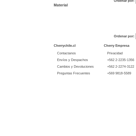
Ordenar por:
Material
Ordenar por:
Cherrychile.cl
Cherry Empresa
Contactanos
Privacidad
Envíos y Despachos
+562 2-2235-1356
Cambios y Devoluciones
+562 2-2274-3122
Preguntas Frecuentes
+569 9818-5589