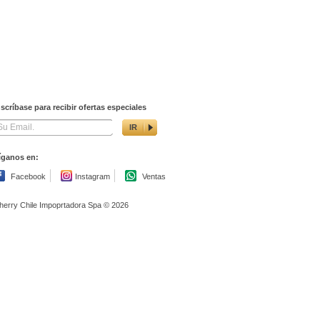
nscríbase para recibir ofertas especiales
IR
íganos en:
Facebook
Instagram
Ventas
herry Chile Impoprtadora Spa © 2026