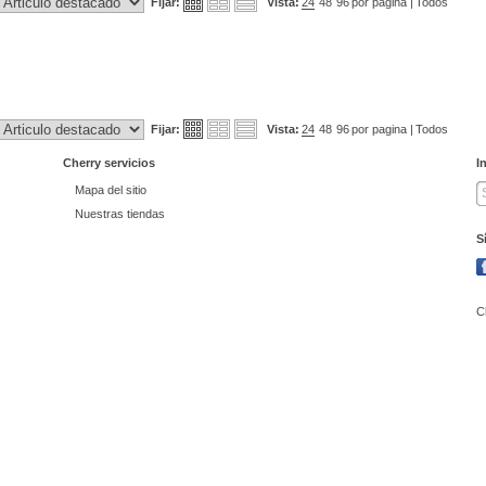
Fijar:
Vista:
24
48
96
por pagina |
Todos
Fijar:
Vista:
24
48
96
por pagina |
Todos
Cherry servicios
I
Mapa del sitio
Nuestras tiendas
S
C