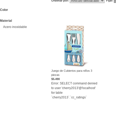
Ordenar por:
Fijar:
Color
Material
Acero inoxidable
Juego de Cubiertos para niños 3
piezas
VER
$5.490
Error: SELECT command denied
to user 'cherry2013'@'localhost'
for table
`cherry2013`.`cc_ratings`