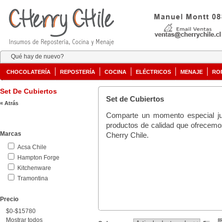
Qué hay de nuevo?
CHOCOLATERÍA
REPOSTERÍA
COCINA
ELÉCTRICOS
MENAJE
RO
Set De Cubiertos
Set de Cubiertos
« Atrás
Comparte un momento especial ju
productos de calidad que ofrecemos 
Marcas
Cherry Chile.
Acsa Chile
Hampton Forge
Kitchenware
Tramontina
Precio
$0-$15780
Mostrar todos