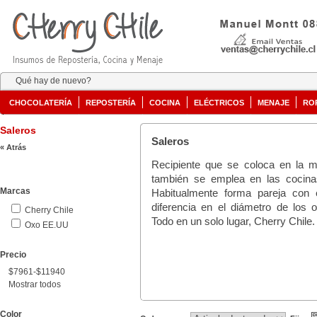
Qué hay de nuevo?
CHOCOLATERÍA
REPOSTERÍA
COCINA
ELÉCTRICOS
MENAJE
RO
Saleros
Saleros
« Atrás
Recipiente que se coloca en la m
también se emplea en las cocina
Marcas
Habitualmente forma pareja con 
diferencia en el diámetro de los or
Cherry Chile
Todo en un solo lugar, Cherry Chile.
Oxo EE.UU
Precio
$7961-$11940
Mostrar todos
Color