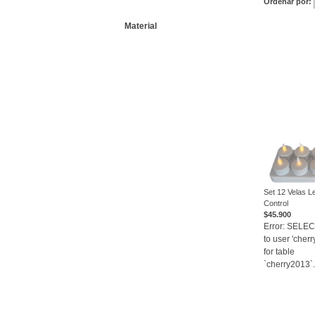
Ordenar por:
Material
Set 12 Velas L
Control
V
$45.900
Error: SELE
to user 'cher
for table
`cherry2013`.