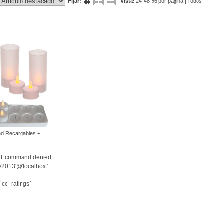
Fijar:
Vista:
24
48
96
por pagina |
Todos
ed Recargables +
ER
CT command denied
ry2013'@'localhost'
`cc_ratings`