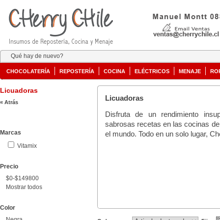
Qué hay de nuevo?
CHOCOLATERÍA
REPOSTERÍA
COCINA
ELÉCTRICOS
MENAJE
RO
Licuadoras
Licuadoras
« Atrás
Disfruta de un rendimiento insu
sabrosas recetas en las cocinas de
Marcas
el mundo. Todo en un solo lugar, Che
Vitamix
Precio
$0-$149800
Mostrar todos
Color
Negra