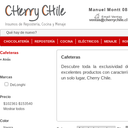
Qué hay de nuevo?
CHOCOLATERÍA
REPOSTERÍA
COCINA
ELÉCTRICOS
MENAJE
RO
Cafeteras
Cafeteras
« Atrás
Descubre toda la exclusividad 
excelentes productos con caracterí
Marcas
un solo lugar, Cherry Chile.
DeLonghi
Precio
$102361-$153540
Mostrar todos
Color
Negra