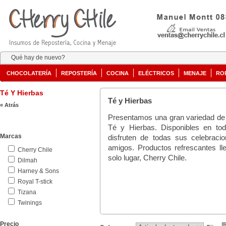
Qué hay de nuevo?
CHOCOLATERÍA
REPOSTERÍA
COCINA
ELÉCTRICOS
MENAJE
RO
Té Y Hierbas
Té y Hierbas
« Atrás
Presentamos una gran variedad de
Té y Hierbas. Disponibles en to
Marcas
disfruten de todas sus celebraci
amigos. Productos refrescantes ll
Cherry Chile
solo lugar, Cherry Chile.
Dilmah
Harney & Sons
Royal T-stick
Tizana
Twinings
Precio