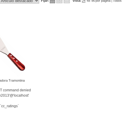
Fijar:
Vista:
24
48
96
por pagina |
Todos
adora Tramontina
ER
CT command denied
ry2013'@'localhost'
`cc_ratings`