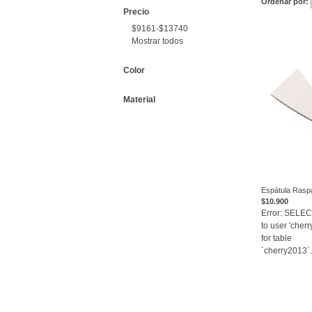
Ordenar por:
Precio
$9161-$13740
Mostrar todos
Color
Material
Espátula Rasp
$10.900
V
Error: SELE
to user 'cher
for table
`cherry2013`.