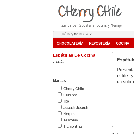
Qué hay de nuevo?
CHOCOLATERÍA
REPOSTERÍA
COCINA
Espátulas De Cocina
Espátul
« Atrás
Presenta
estilos 
Marcas
un solo l
Cherry Chile
Cuisipro
Ilko
Joseph Joseph
Norpro
Tescoma
Tramontina