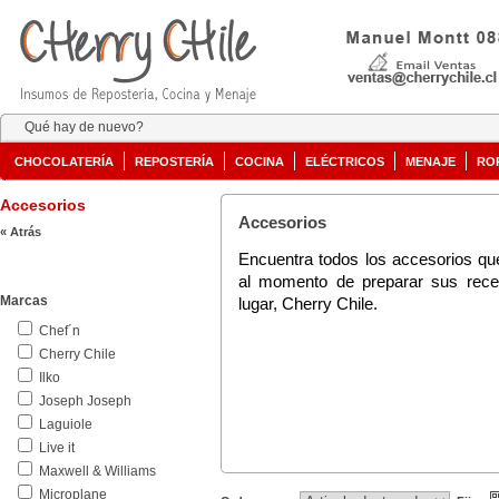
Qué hay de nuevo?
CHOCOLATERÍA
REPOSTERÍA
COCINA
ELÉCTRICOS
MENAJE
RO
Accesorios
Accesorios
« Atrás
Encuentra todos los accesorios q
al momento de preparar sus recet
Marcas
lugar, Cherry Chile.
Chef´n
Cherry Chile
Ilko
Joseph Joseph
Laguiole
Live it
Maxwell & Williams
Microplane