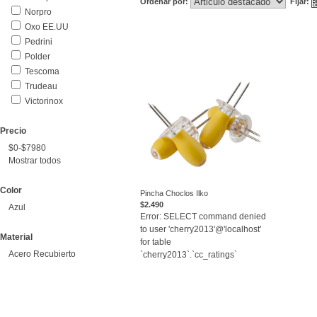
Ordenar por:
Fijar:
Norpro
Oxo EE.UU
Pedrini
Polder
Tescoma
Trudeau
Victorinox
Precio
$0-$7980
Mostrar todos
Color
Pincha Choclos Ilko
$2.490
Azul
VER
Error: SELECT command denied
to user 'cherry2013'@'localhost'
Material
for table
Acero Recubierto
`cherry2013`.`cc_ratings`