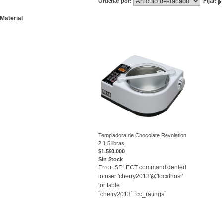
Ordenar por:
Fijar:
Material
Templadora de Chocolate Revolation
2 1.5 libras
VER
$1.590.000
Sin Stock
Error: SELECT command denied
to user 'cherry2013'@'localhost'
for table
`cherry2013`.`cc_ratings`