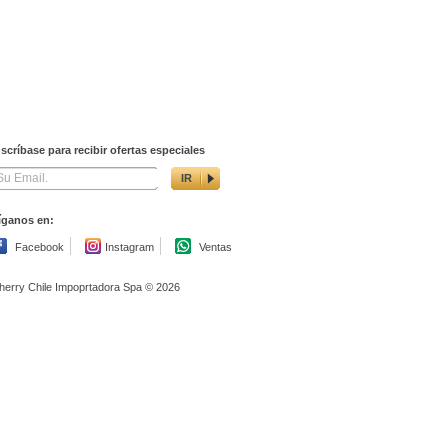
nscríbase para recibir ofertas especiales
IR
íganos en:
Facebook
Instagram
Ventas
herry Chile Impoprtadora Spa © 2026