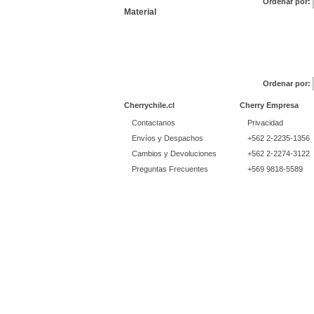
Ordenar por:
Material
Ordenar por:
Cherrychile.cl
Cherry Empresa
Contactanos
Privacidad
Envíos y Despachos
+562 2-2235-1356
Cambios y Devoluciones
+562 2-2274-3122
Preguntas Frecuentes
+569 9818-5589