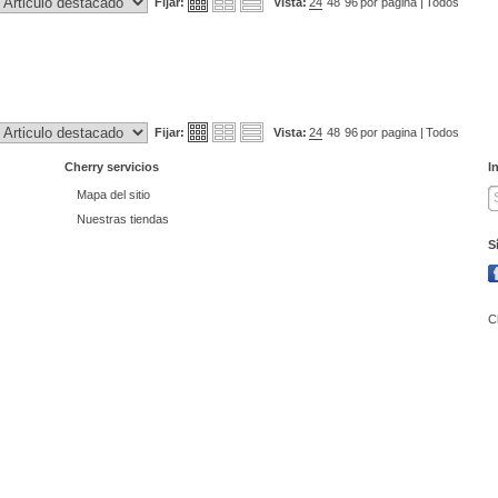
Fijar:
Vista:
24
48
96
por pagina |
Todos
Fijar:
Vista:
24
48
96
por pagina |
Todos
Cherry servicios
I
Mapa del sitio
Nuestras tiendas
S
C